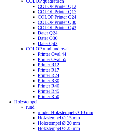
COLOP quadratisch
COLOP Printer Q12
COLOP Printer Q17
COLOP Printer Q24
COLOP Printer Q30
COLOP Printer Q43
Dater Q24
Dater Q30
Dater Q43
COLOP rund und oval
Printer Oval 44
Printer Oval 55
Printer R12
Printer R17
Printer R24
Printer R30
Printer R40
Printer R45
Printer R50
Holzstempel
rund
runder Holzstempel Ø 10 mm
Holzstempel Ø 15 mm
Holzstempel Ø 20 mm
Holzstempel Ø 25 mm