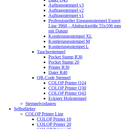
Auftragsstempel v3
Auftragsstempel v2
Auftragsstempel v1
Professioneller Eingangsstempel Expert
Line 3960 – Abdruckgröße 55x106 mm
mit Datum
Kontierungsstempel XL
Kontierungsstempel M
Kontierungsstempel L
Taucherstempel
Pocket Stamp R30
Pocket Stamp 20
Printer R30
Dater R40
QR-Code Stempel
COLOP Printer Q24
COLOP Printer Q30
COLOP Printer Q43
Eckiger Holzstempel
Stempelvorlagen
Selbstfärber
COLOP Printer Line
COLOP Printer 10
COLOP Printer 20