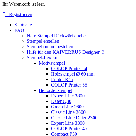
Ihr Warenkorb ist leer.
Registrieren
Startseite
FAQ
Neu: Stempel Rückwärtssuche
Stempel erstellen
Stempel online bestellen
Hilfe für den KAIVERRUS Designer ©
Stempel-Lexikon
Motivstempel
COLOP Printer 54
Holzstempel Ø 60 mm
Printer R45
COLOP Printer 55
Behördenstempel
Expert Line 3800
Dater Q30
Green Line 2600
Classic Line 2600
Classic Line Dater 2360
Expert Line 3300
COLOP Printer 45
Compact P30