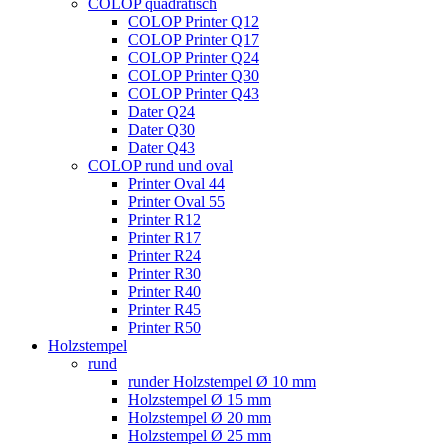
COLOP quadratisch
COLOP Printer Q12
COLOP Printer Q17
COLOP Printer Q24
COLOP Printer Q30
COLOP Printer Q43
Dater Q24
Dater Q30
Dater Q43
COLOP rund und oval
Printer Oval 44
Printer Oval 55
Printer R12
Printer R17
Printer R24
Printer R30
Printer R40
Printer R45
Printer R50
Holzstempel
rund
runder Holzstempel Ø 10 mm
Holzstempel Ø 15 mm
Holzstempel Ø 20 mm
Holzstempel Ø 25 mm