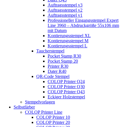
Auftragsstempel v3
Auftragsstempel v2
Auftragsstempel v1
Professioneller Eingangsstempel Expert
Line 3960 – Abdruckgröße 55x106 mm
mit Datum
Kontierungsstempel XL
Kontierungsstempel M
Kontierungsstempel L
Taucherstempel
Pocket Stamp R30
Pocket Stamp 20
Printer R30
Dater R40
QR-Code Stempel
COLOP Printer Q24
COLOP Printer Q30
COLOP Printer Q43
Eckiger Holzstempel
Stempelvorlagen
Selbstfärber
COLOP Printer Line
COLOP Printer 10
COLOP Printer 20