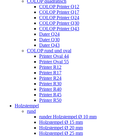
COLOP quadratisch
COLOP Printer Q12
COLOP Printer Q17
COLOP Printer Q24
COLOP Printer Q30
COLOP Printer Q43
Dater Q24
Dater Q30
Dater Q43
COLOP rund und oval
Printer Oval 44
Printer Oval 55
Printer R12
Printer R17
Printer R24
Printer R30
Printer R40
Printer R45
Printer R50
Holzstempel
rund
runder Holzstempel Ø 10 mm
Holzstempel Ø 15 mm
Holzstempel Ø 20 mm
Holzstempel Ø 25 mm