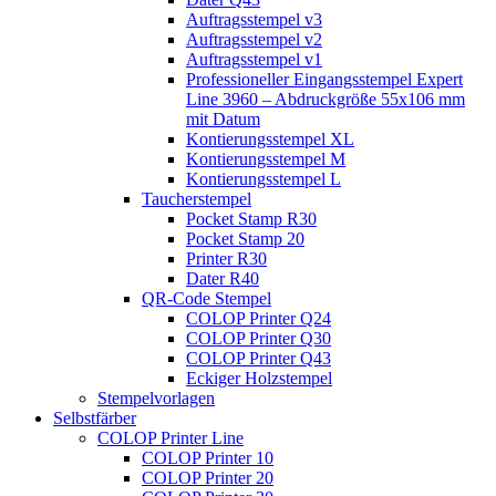
Auftragsstempel v3
Auftragsstempel v2
Auftragsstempel v1
Professioneller Eingangsstempel Expert
Line 3960 – Abdruckgröße 55x106 mm
mit Datum
Kontierungsstempel XL
Kontierungsstempel M
Kontierungsstempel L
Taucherstempel
Pocket Stamp R30
Pocket Stamp 20
Printer R30
Dater R40
QR-Code Stempel
COLOP Printer Q24
COLOP Printer Q30
COLOP Printer Q43
Eckiger Holzstempel
Stempelvorlagen
Selbstfärber
COLOP Printer Line
COLOP Printer 10
COLOP Printer 20