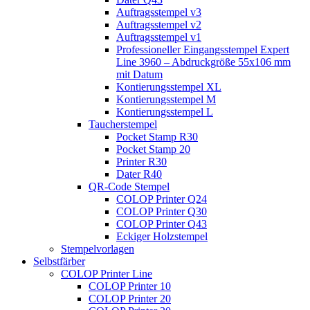
Auftragsstempel v3
Auftragsstempel v2
Auftragsstempel v1
Professioneller Eingangsstempel Expert
Line 3960 – Abdruckgröße 55x106 mm
mit Datum
Kontierungsstempel XL
Kontierungsstempel M
Kontierungsstempel L
Taucherstempel
Pocket Stamp R30
Pocket Stamp 20
Printer R30
Dater R40
QR-Code Stempel
COLOP Printer Q24
COLOP Printer Q30
COLOP Printer Q43
Eckiger Holzstempel
Stempelvorlagen
Selbstfärber
COLOP Printer Line
COLOP Printer 10
COLOP Printer 20