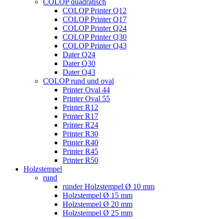
COLOP quadratisch
COLOP Printer Q12
COLOP Printer Q17
COLOP Printer Q24
COLOP Printer Q30
COLOP Printer Q43
Dater Q24
Dater Q30
Dater Q43
COLOP rund und oval
Printer Oval 44
Printer Oval 55
Printer R12
Printer R17
Printer R24
Printer R30
Printer R40
Printer R45
Printer R50
Holzstempel
rund
runder Holzstempel Ø 10 mm
Holzstempel Ø 15 mm
Holzstempel Ø 20 mm
Holzstempel Ø 25 mm